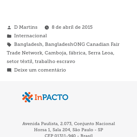
Publicado
D Martins
8 de abril de 2015
por
Publicado
Internacional
em
Tags:
Bangladesh
,
BangladeshONG Canadian Fair
Trade Network
,
Camboja
,
fábrica
,
Serra Leoa
,
setor têxtil
,
trabalho escravo
em
Deixe um comentário
ONG
faz
campanha
com
histórias
de
Avenida Paulista, 2.073, Conjunto Nacional
exploração
Horsa 1, Sala 204, São Paulo - SP
CEP 01311-940 - Brasil