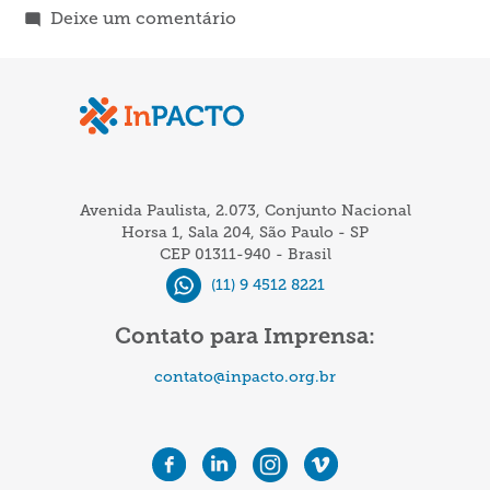
em
Deixe um comentário
Dono
de
carvoaria
é
preso
por
Avenida Paulista, 2.073, Conjunto Nacional
trabalho
Horsa 1, Sala 204, São Paulo - SP
CEP 01311-940 - Brasil
escravo
(11) 9 4512 8221
em
Bastos
Contato para Imprensa:
(SP)
contato@inpacto.org.br