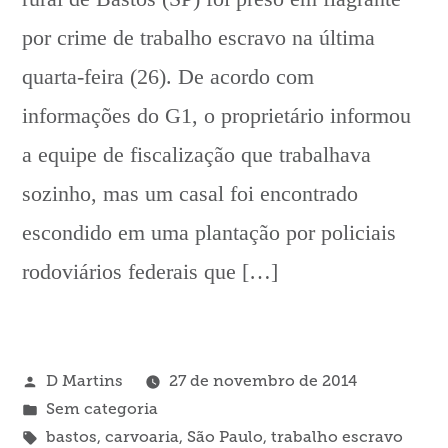
por crime de trabalho escravo na última
quarta-feira (26). De acordo com
informações do G1, o proprietário informou
a equipe de fiscalização que trabalhava
sozinho, mas um casal foi encontrado
escondido em uma plantação por policiais
rodoviários federais que […]
Publicado
D Martins
27 de novembro de 2014
por
Publicado
Sem categoria
em
Tags:
bastos
,
carvoaria
,
São Paulo
,
trabalho escravo