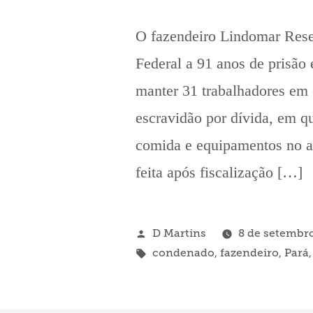
O fazendeiro Lindomar Rese
Federal a 91 anos de prisão
manter 31 trabalhadores em
escravidão por dívida, em 
comida e equipamentos no a
feita após fiscalização […]
Publicado
D Martins
8 de setembr
por
Tags:
condenado
,
fazendeiro
,
Pará