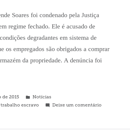
nde Soares foi condenado pela Justiça
 em regime fechado. Ele é acusado de
 condições degradantes em sistema de
que os empregados são obrigados a comprar
rmazém da propriedade. A denúncia foi
Publicado
o de 2015
Notícias
em
em
,
trabalho escravo
Deixe um comentário
Justiça
condena
fazendeiro