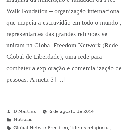
Walk Foudation – organização internacional
que mapeia a escravidão em todo o mundo-,
representantes das grandes religiões se
uniram na Global Freedom Network (Rede
Global de Liberdade), uma rede para
combater a exploração e comercialização de
pessoas. A meta é […]
Publicado
D Martins
6 de agosto de 2014
por
Publicado
Notícias
em
Tags:
Global Networ Freedom
,
líderes religiosos
,