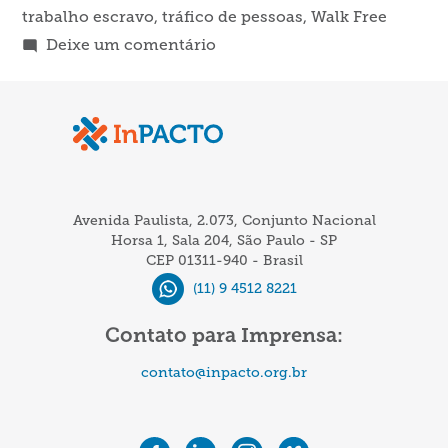
trabalho escravo
,
tráfico de pessoas
,
Walk Free
em
Deixe um comentário
Líderes
religiosos
se
unem
para
combater
Avenida Paulista, 2.073, Conjunto Nacional
o
Horsa 1, Sala 204, São Paulo - SP
CEP 01311-940 - Brasil
trabalho
(11) 9 4512 8221
escravo
Contato para Imprensa:
contato@inpacto.org.br