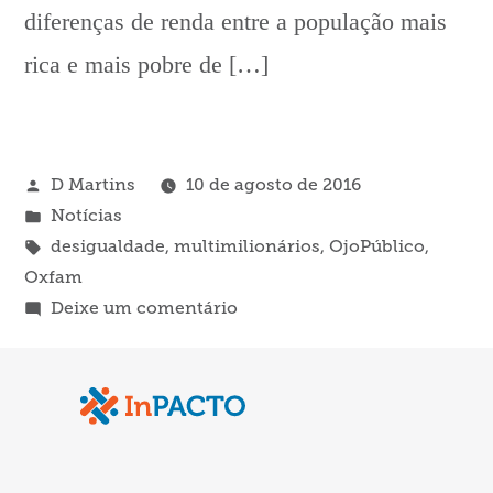
diferenças de renda entre a população mais
rica e mais pobre de […]
Publicado
D Martins
10 de agosto de 2016
por
Publicado
Notícias
em
Tags:
desigualdade
,
multimilionários
,
OjoPúblico
,
Oxfam
em
Deixe um comentário
Aplicativo
compara
renda
mensal
com
a