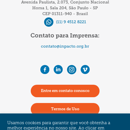
Avenida Paulista, 2.073, Conjunto Nacional
de
Horsa 1, Sala 204, São Paulo - SP
CEP 01311-940 - Brasil
multimilionários
(11) 9 4512 8221
da
América
Contato para Imprensa:
Latina
contato@inpacto.org.br
Entre em contato conosco
Termos de Uso
Usamos cookies para garantir que você obtenha a
Política de Privacidade
melhor experiência no nosso site. Ao clicar em