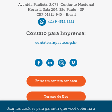
em
Avenida Paulista, 2.073, Conjunto Nacional
fábricas
Horsa 1, Sala 204, São Paulo - SP
CEP 01311-940 - Brasil
de
(11) 9 4512 8221
roupas
na
Contato para Imprensa:
Turquia
contato@inpacto.org.br
Entre em contato conosco
Termos de Uso
Usamos cookies para garantir que você obtenha a