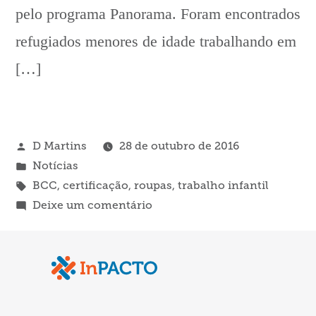
pelo programa Panorama. Foram encontrados
refugiados menores de idade trabalhando em
[…]
Publicado
D Martins
28 de outubro de 2016
por
Publicado
Notícias
em
Tags:
BCC
,
certificação
,
roupas
,
trabalho infantil
em
Deixe um comentário
BBC
revela
crianças
sírias
trabalhando