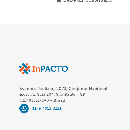
Deixe um comentário
Petrobr
Cia
Siderúr
do
Pindar
e
Santist
são
as
novas
Avenida Paulista, 2.073, Conjunto Nacional
associa
Horsa 1, Sala 204, São Paulo - SP
do
CEP 01311-940 - Brasil
InPAC
(11) 9 4512 8221