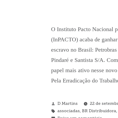
O Instituto Pacto Nacional 
(InPACTO) acaba de ganhar m
escravo no Brasil: Petrobras
Pindaré e Santista S/A. Com
papel mais ativo nesse nov
Pela Erradicação do Trabal
Publicado
D Martins
22 de setemb
por
Tags:
associadas
,
BR Distribuidora
em