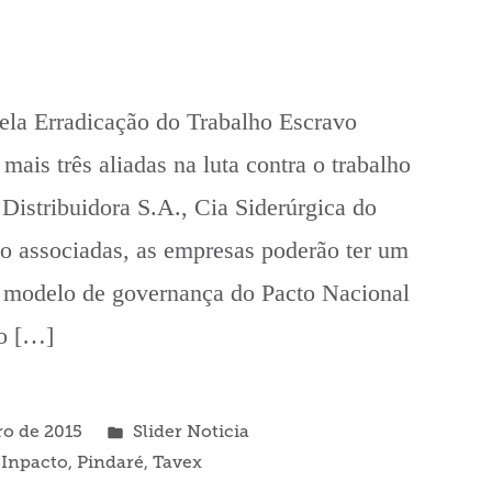
pela Erradicação do Trabalho Escravo
ais três aliadas na luta contra o trabalho
 Distribuidora S.A., Cia Siderúrgica do
o associadas, as empresas poderão ter um
o modelo de governança do Pacto Nacional
ho […]
Publicado
ro de 2015
Slider Noticia
em
,
Inpacto
,
Pindaré
,
Tavex