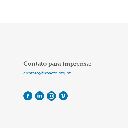
as,
gica
é
a
Contato para Imprensa:
contato@inpacto.org.br
das
TO