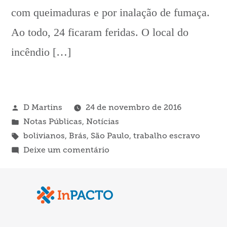
com queimaduras e por inalação de fumaça.
Ao todo, 24 ficaram feridas. O local do
incêndio […]
Publicado
D Martins
24 de novembro de 2016
por
Publicado
Notas Públicas
,
Notícias
em
Tags:
bolivianos
,
Brás
,
São Paulo
,
trabalho escravo
em
Deixe um comentário
Tragédia
no
Brás
expõe
a