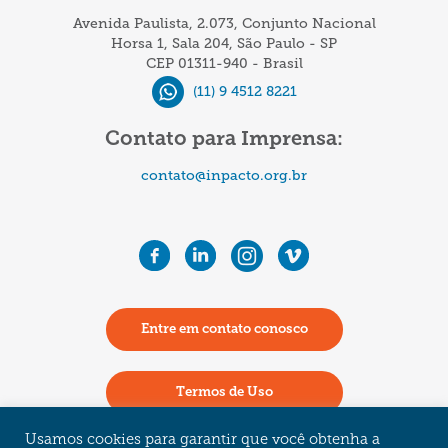
dramática
Avenida Paulista, 2.073, Conjunto Nacional
situação
Horsa 1, Sala 204, São Paulo - SP
CEP 01311-940 - Brasil
de
(11) 9 4512 8221
imigrantes
em
Contato para Imprensa:
São
contato@inpacto.org.br
Paulo
Entre em contato conosco
Termos de Uso
Usamos cookies para garantir que você obtenha a