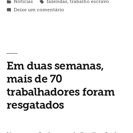
por
Publicado
Tags:
Notícias
fazendas
,
trabalho escravo
em
em
Deixe um comentário
Homem
é
preso
por
manter
pessoas
Em duas semanas,
em
situação
mais de 70
de
trabalhadores foram
trabalho
escravo
resgatados