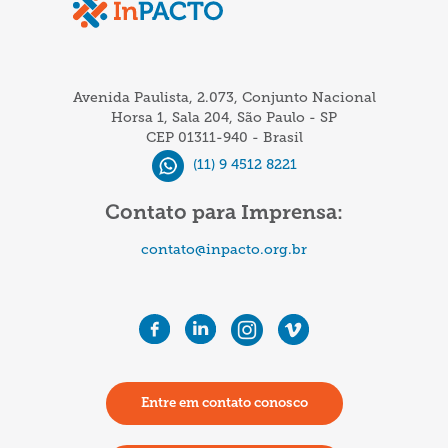
e
ABIT
são
as
Avenida Paulista, 2.073, Conjunto Nacional
novas
Horsa 1, Sala 204, São Paulo - SP
CEP 01311-940 - Brasil
associadas
(11) 9 4512 8221
do
InPACTO
Contato para Imprensa:
contato@inpacto.org.br
Entre em contato conosco