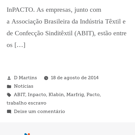
InPACTO. As empresas, junto com
a Associação Brasileira da Indústria Têxtil e
de Confecção Sinditêxtil (ABIT), estão entre
os […]
Publicado
D Martins
18 de agosto de 2014
por
Publicado
Notícias
em
Tags:
ABIT
,
Inpacto
,
Klabin
,
Marfrig
,
Pacto
,
trabalho escravo
em
Deixe um comentário
Klabin,
Marfrig