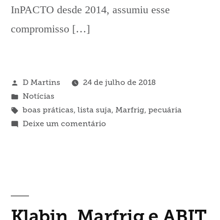
InPACTO desde 2014, assumiu esse
compromisso […]
Publicado
D Martins
24 de julho de 2018
por
Publicado
Notícias
em
Tags:
boas práticas
,
lista suja
,
Marfrig
,
pecuária
em
Deixe um comentário
Parceira
InPACTO,
Marfrig
Global
Foods
compartilha
Klabin, Marfrig e ABIT
boas