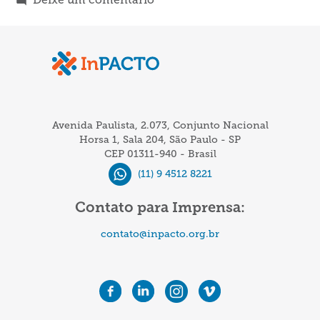
MPT
organiza
simpósio
sobre
trabalho
escravo
Avenida Paulista, 2.073, Conjunto Nacional
em
Horsa 1, Sala 204, São Paulo - SP
CEP 01311-940 - Brasil
Campinas
(11) 9 4512 8221
Contato para Imprensa:
contato@inpacto.org.br