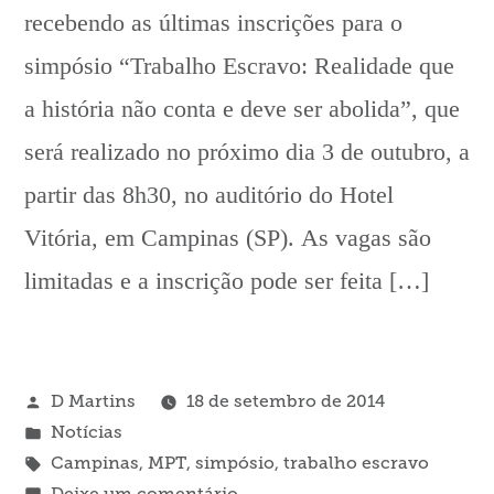
recebendo as últimas inscrições para o
simpósio “Trabalho Escravo: Realidade que
a história não conta e deve ser abolida”, que
será realizado no próximo dia 3 de outubro, a
partir das 8h30, no auditório do Hotel
Vitória, em Campinas (SP). As vagas são
limitadas e a inscrição pode ser feita […]
Publicado
D Martins
18 de setembro de 2014
por
Publicado
Notícias
em
Tags:
Campinas
,
MPT
,
simpósio
,
trabalho escravo
em
Deixe um comentário