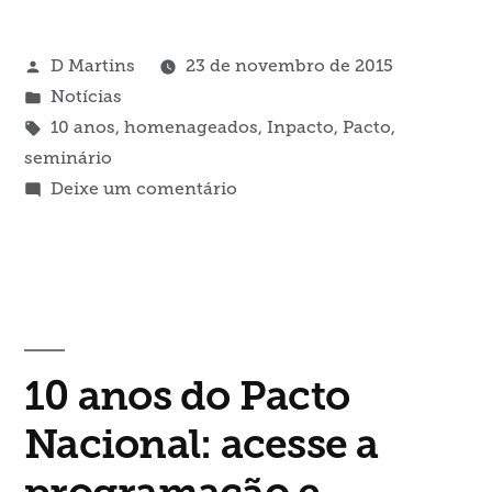
Publicado
D Martins
23 de novembro de 2015
por
Publicado
Notícias
em
Tags:
10 anos
,
homenageados
,
Inpacto
,
Pacto
,
seminário
em
Deixe um comentário
InPACTO
homenageia
parceiros
de
combate
ao
10 anos do Pacto
trabalho
escravo
Nacional: acesse a
em