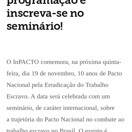
programação e
comemoração
aos
inscreva-se no
10
seminário!
anos
do
PACTO
O InPACTO comemora, na próxima quinta-
feira, dia 19 de novembro, 10 anos de Pacto
Nacional pela Erradicação do Trabalho
Escravo. A data será celebrada com um
seminário, de caráter internacional, sobre
a trajetória do Pacto Nacional no combate ao
trabalho escravo no Brasil. O evento é