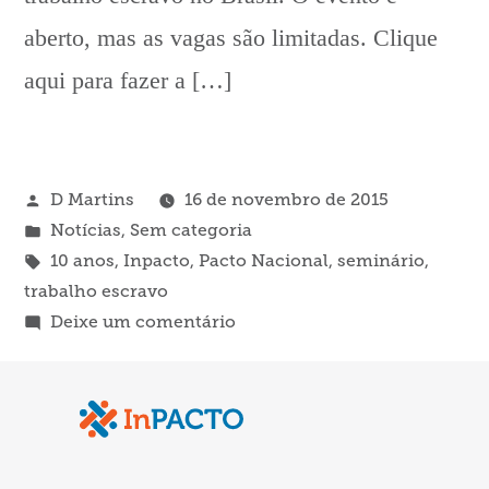
aberto, mas as vagas são limitadas. Clique
aqui para fazer a […]
Publicado
D Martins
16 de novembro de 2015
por
Publicado
Notícias
,
Sem categoria
em
Tags:
10 anos
,
Inpacto
,
Pacto Nacional
,
seminário
,
trabalho escravo
em
Deixe um comentário
10
anos
do
Pacto
Nacional: