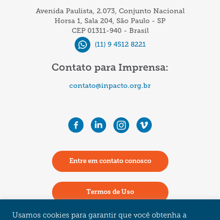
acesse
Avenida Paulista, 2.073, Conjunto Nacional
a
Horsa 1, Sala 204, São Paulo - SP
CEP 01311-940 - Brasil
programação
(11) 9 4512 8221
e
inscreva-
Contato para Imprensa:
se
contato@inpacto.org.br
no
seminário!
Entre em contato conosco
Termos de Uso
Usamos cookies para garantir que você obtenha a